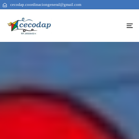
cecodap.coordinaciongeneral@gmail.com
To
na
AUTHOR
PUBLISHED
PUBLISHED
ON:
IN: