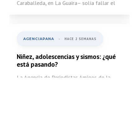
Caraballeda, en La Guaira– solía fallar el
AGENCIAPANA
HACE 2 SEMANAS
Niñez, adolescencias y sismos: ¿qué
está pasando?
La Agencia de Periodistas Amigos de la
Niñez y la Adolescencia (Agencia PANA),
brazo de investigación de Cecodap y red
INFORMES
HACE 2 SEMANAS