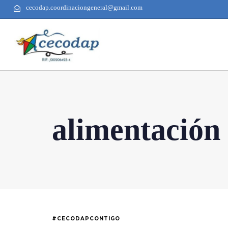
cecodap.coordinaciongeneral@gmail.com
alimentación
#CECODAPCONTIGO