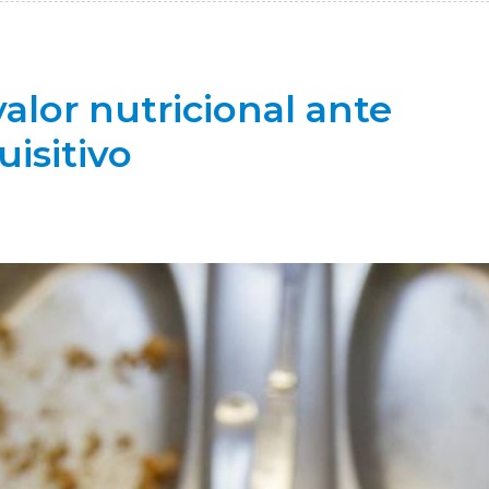
alor nutricional ante
isitivo