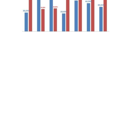
Los resultaros mostraron que, en matemáticas, 7 de
cada 10 alumnos reprobaron el examen, es decir,
67,70% de los evaluados. “La calificación promedio
obtenida por los alumnos (de 6to. grado a 5to. año de
bachillerato) en instituciones privadas fue de 9,80
puntos sobre 20, mientras en las públicas-
subvencionadas fue de 7,87/20”, se lee en el informe.