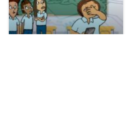
Niñez y adolescencia: el
punto ciego de la IA
¿Quiénes son los responsables de garantizar la
seguridad de la niñez y adolescencia en el mundo
digital?
READ MORE »
30/03/2026
No hay comentarios