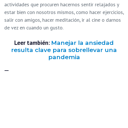
actividades que procuren hacernos sentir relajados y
estar bien con nosotros mismos, como hacer ejercicios,
salir con amigos, hacer meditación, ir al cine o darnos
de vez en cuando un gusto.
Leer también:
Manejar la ansiedad
resulta clave para sobrellevar una
pandemia
Tercer paso
Evite pensar que estas situaciones que le molestan
con su niño o niña van a desaparecer por sí mismas. Es
imprescindible hacerse cargo de ellas de una manera
adecuada. Por ejemplo, si su nieto le respondió de
forma inapropiada cuando usted le hizo un llamado
de atención y observa que el niño no está en