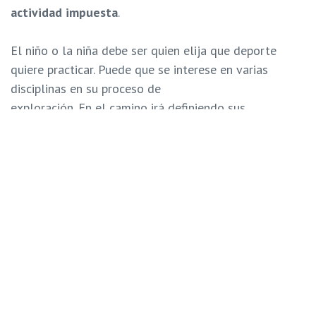
actividad impuesta
.
El niño o la niña debe ser quien elija que deporte
quiere practicar. Puede que se interese en varias
disciplinas en su proceso de
exploración. En el camino irá definiendo sus
preferencias.
Puede pasar que logre el dominio de un determinado
deporte pero no
le interese como profesión. Lo disfruta en su tiempo
libre pero le atrae
dedicarse a otro oficio o profesión.
Violencia en el campo
No con poca frecuencia el
campo deportivo
sirve para