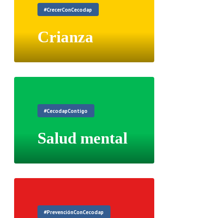
#CrecerConCecodap
Crianza
#CecodapContigo
Salud mental
#PrevenciónConCecodap