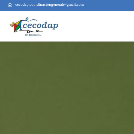
cecodap.coordinaciongeneral@gmail.com
AUTHOR
PUBLISHED
PUBLISHED
ON:
IN: