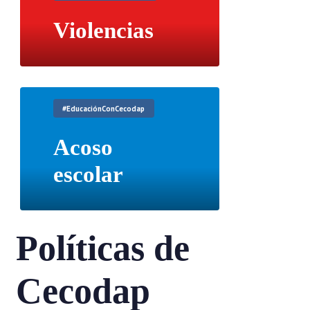
Violencias
#EducaciónConCecodap
Acoso
escolar
Políticas de
Cecodap