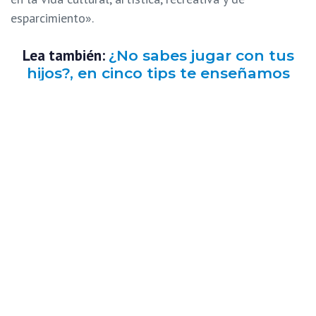
esparcimiento».
Lea también:
¿No sabes jugar con tus
hijos?, en cinco tips te enseñamos
cómo
Bajo algunas circunstancias, sin embargo, los niños no
pueden jugar con seguridad. Por ejemplo UNICEF ha
creado espacios seguros para que los niños jueguen
en zonas de guerra y campos de refugiados. Con
pelotas de fútbol, cuerdas para saltar y bloques de
construcción, UNICEF tiene centros de juego para
niños en Siria, Bangladesh, el lago Chad e Irak.
Incluso, existe una organización internacional —la
Asociación Internacional del Juego (IPA, por sus siglas
en inglés)—, fundada en 1961 que, trabaja para