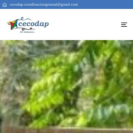
cecodap.coordinaciongeneral@gmail.com
To
na
AUTHOR
PUBLISHED
PUBLISHED
ON:
IN: