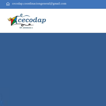
cecodap.coordinaciongeneral@gmail.com
AUTHOR
PUBLISHED
PUBLISHED
ON:
IN: