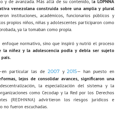
co y de avanzada. Más allá de su contenido, l
a LOPNNA
lativa venezolana construida sobre una amplia y plural
eron instituciones, académicos, funcionarios públicos y
 los propios niños, niñas y adolescentes participaron como
aprobada, ya la tomaban como propia.
enfoque normativo, sino que inspiró y nutrió el proceso
la niñez y la adolescencia podía y debía ser sujeto
 país.
 —en particular las de
y
— han puesto en
2007
2015
formas, lejos de consolidar avances, significaron una
escentralización, la especialización del sistema y la
 organizaciones como Cecodap y la Red por los Derechos
es (REDHNNA) advirtieron los riesgos jurídicos e
ro no fueron escuchadas.