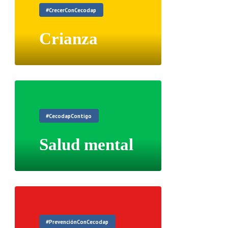
#CrecerConCecodap
Crianza
#CecodapContigo
Salud mental
#PrevenciónConCecodap