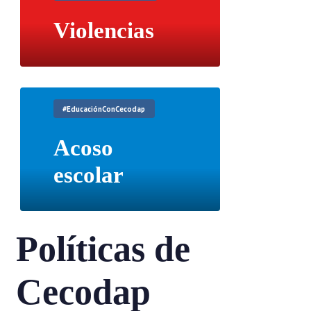
Violencias
#EducaciónConCecodap
Acoso
escolar
Políticas de
Cecodap