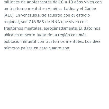
millones de adolescentes de 10 a 19 años viven con
un trastorno mental en América Latina y el Caribe
(ALC). En Venezuela, de acuerdo con el estudio
regional, son 716.988 de NNA que viven con
trastornos mentales, aproximadamente. El dato nos
ubica en el sexto lugar de la región con más
población infantil con trastornos mentales. Los diez
primeros países en este cuadro son:
Brasil: 5.617.833 (17,1%)
México: 2.664.151 (12,1%)
Argentina: 1.064.820 (15,1%)
Colombia: 993.997 (12,95)
Perú: 864.837 (14,9%)
Venezuela: 716.988 (15,4%)
Guatemala: 522.652 (13,8%)
Ecuador: 508.706 (15,4%)