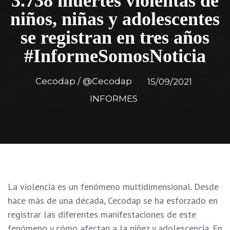
3.738 muertes violentas de
niños, niñas y adolescentes
se registran en tres años
#InformeSomosNoticia
Cecodap / @Cecodap
15/09/2021
INFORMES
La violencia es un fenómeno multidimensional. Desde
hace más de una década, Cecodap se ha esforzado en
registrar las diferentes manifestaciones de este
fenómeno y cómo afectan a la niñez y adolescencia. En