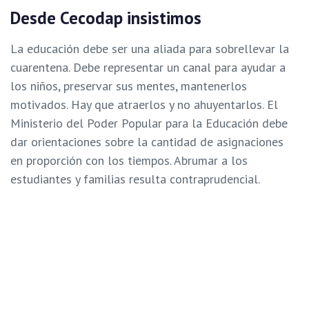
Desde Cecodap insistimos
La educación debe ser una aliada para sobrellevar la
cuarentena. Debe representar un canal para ayudar a
los niños, preservar sus mentes, mantenerlos
motivados. Hay que atraerlos y no ahuyentarlos. El
Ministerio del Poder Popular para la Educación debe
dar orientaciones sobre la cantidad de asignaciones
en proporción con los tiempos. Abrumar a los
estudiantes y familias resulta contraprudencial.
La radio y la televisión son las que tienen mayor
llegada. Urge la utilización de estas plataformas
adecuando los programas y priorizando los contenidos
y competencias curriculares fundamentales.
Lea también:
La familia no es una