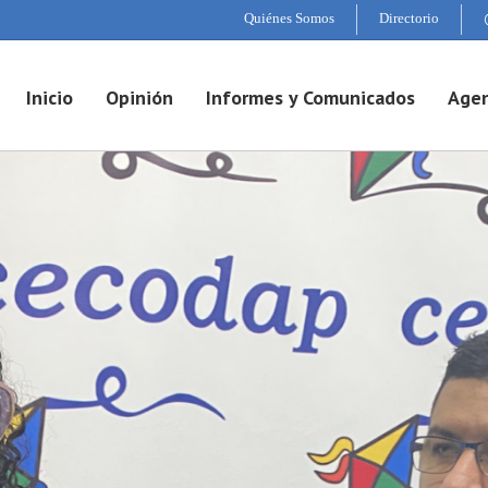
Quiénes Somos
Directorio
Inicio
Opinión
Informes y Comunicados
Agen