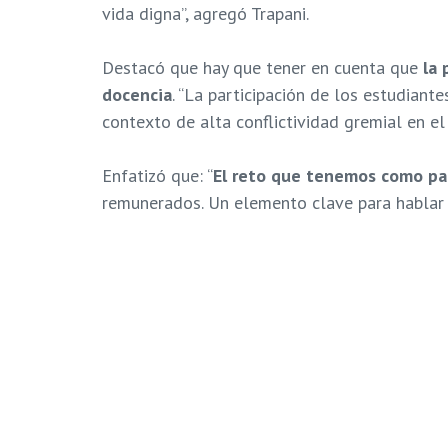
vida digna”, agregó Trapani.
Destacó que hay que tener en cuenta que
la 
docencia
. “La participación de los estudian
contexto de alta conflictividad gremial en e
Enfatizó que: “
El reto que tenemos como paí
remunerados. Un elemento clave para hablar d
Tags:
carlos trapani
DDHH
Derechos a 
Proyecto de Ley