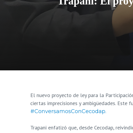
Trapani: El proy
El nuevo proyecto de ley para la Participaci
ciertas imprecisiones y ambigüedades. Este fu
#ConversamosConCecodap.
Trapani enfatizó que, desde Cecodap, reivindi