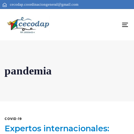
cecodap.coordinaciongeneral@gmail.com
To
na
pandemia
COVID-19
Expertos internacionales: