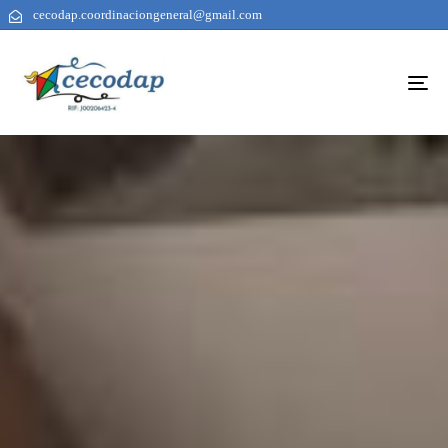
cecodap.coordinaciongeneral@gmail.com
To
na
AUTHOR
PUBLISHED
PUBLISHED
ON:
IN: