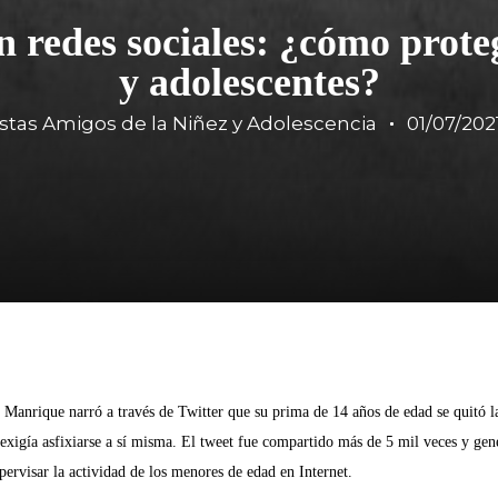
n redes sociales: ¿cómo proteg
y adolescentes?
stas Amigos de la Niñez y Adolescencia
01/07/202
 Manrique narró a través de Twitter que su prima de 14 años de edad se quitó l
 exigía asfixiarse a sí misma. El tweet fue compartido más de 5 mil veces y gen
ervisar la actividad de los menores de edad en Internet.