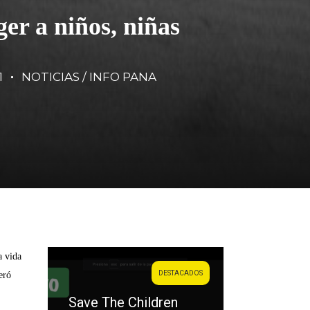
er a niños, niñas
1
NOTICIAS / INFO PANA
a vida
DESTACADOS
eró
Save The Children