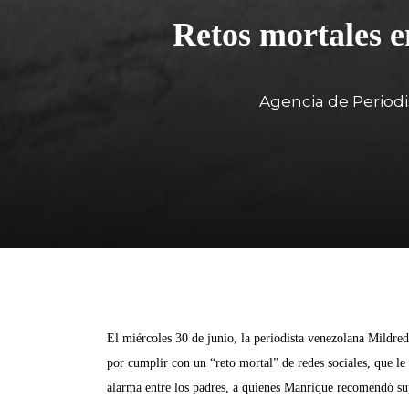
Retos mortales e
Agencia de Periodi
El miércoles 30 de junio, la periodista venezolana Mildred
por cumplir con un “reto mortal” de redes sociales, que le
alarma entre los padres, a quienes Manrique recomendó sup