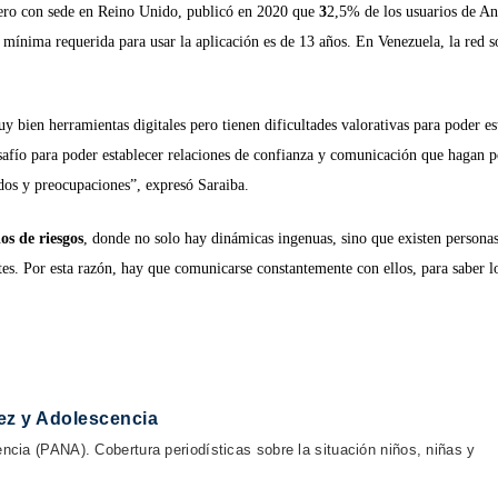
ero con sede en Reino Unido, publicó en 2020 que
3
2,5% de los usuarios de A
 mínima requerida para usar la aplicación es de 13 años. En Venezuela, la red s
uy bien herramientas digitales pero tienen dificultades valorativas para poder e
safío para poder establecer relaciones de confianza y comunicación que hagan p
edos y preocupaciones”, expresó Saraiba.
ios de riesgos
, donde no solo hay dinámicas ingenuas, sino que existen persona
tes. Por esta razón, hay que comunicarse constantemente con ellos, para saber l
ez y Adolescencia
cia (PANA). Cobertura periodísticas sobre la situación niños, niñas y