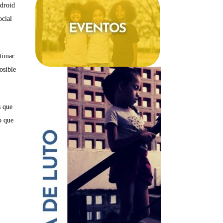
ndroid
ocial
stimar
osible
s que
o que