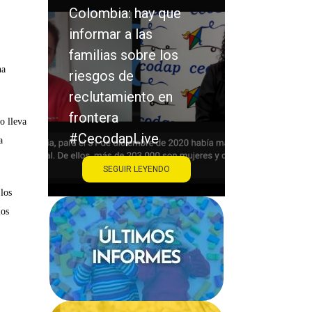
Colombia: hay que
Saraiba: la
informar a las
el victimar
familias sobre los
los únicos
ha
riesgos de
protagonis
reclutamiento en
acoso esc
frontera
#Cecodap
to lleva
#CecodapLive
a
SEGUIR LEYENDO
SEGUIR
los
los