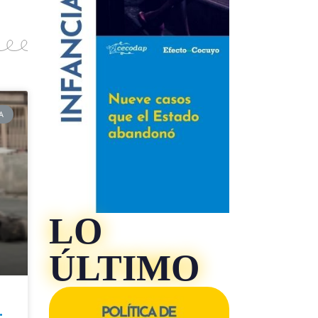
A
LO
ÚLTIMO
: