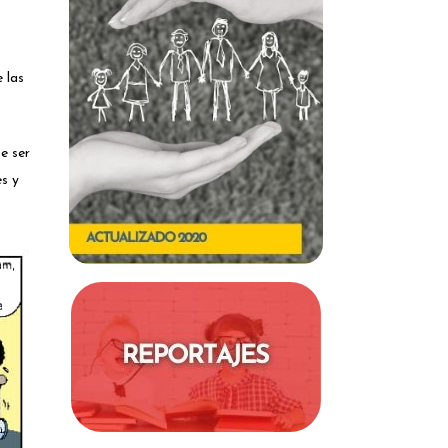
 las
e ser
s y