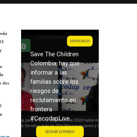
inda
DESTACADOS
33
y
Save The Children
Colombia: hay que
Saraiba: la
de
informar a las
el victimar
de
familias sobre los
los únicos
o dos
riesgos de
protagonis
reclutamiento en
acoso esc
l
frontera
#Cecodap
ha
#CecodapLive
SEGUIR LEYENDO
SEGUIR