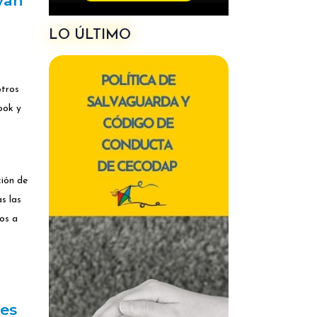
van
LO ÚLTIMO
otros
ook y
ción de
s las
dos a
tes