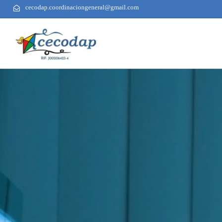
cecodap.coordinaciongeneral@gmail.com
AUTHOR
PUBLISHED
PUBLISHED
ON:
IN: