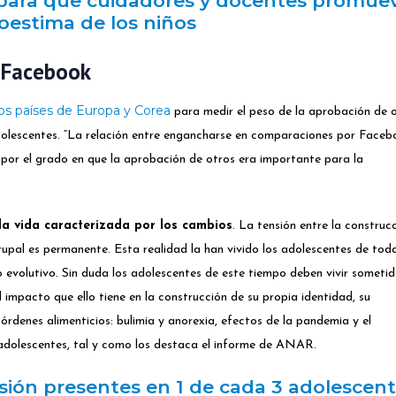
 para que cuidadores y docentes promue
toestima de los niños
y Facebook
ios países de Europa y Corea
para medir el peso de la aprobación de 
adolescentes. “La relación entre engancharse en comparaciones por Faceb
por el grado en que la aprobación de otros era importante para la
la vida caracterizada por los cambios
. La tensión entre la construc
rupal es permanente. Esta realidad la han vivido los adolescentes de toda
 evolutivo. Sin duda los adolescentes de este tiempo deben vivir someti
l impacto que ello tiene en la construcción de su propia identidad, su
rdenes alimenticios: bulimia y anorexia, efectos de la pandemia y el
s adolescentes, tal y como los destaca el informe de ANAR.
sión presentes en 1 de cada 3 adolescen