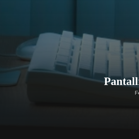
Pantall
F