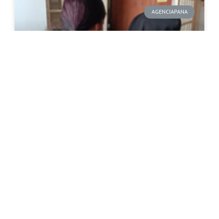
AGENCIAPANA
De Caraballeda a Aragua: el
nuevo comienzo de
Adriangelis y sus hijos
después de los terremotos
La joven de 23 años apuesta por el bienestar de sus
dos hijos. Ahora ofrece sus servicios como lashista en
Montaña Fresca.