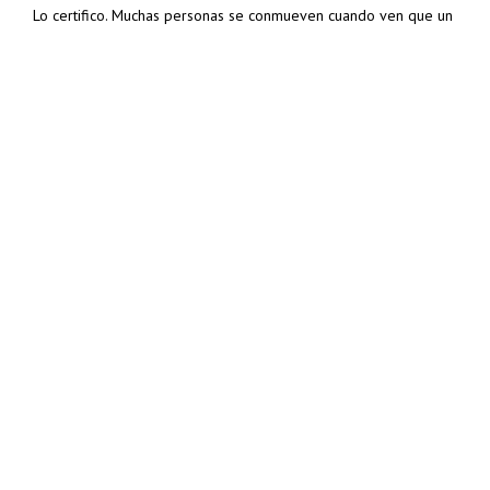
Lo certifico. Muchas personas se conmueven cuando ven que un
adolescente (de, por ejemplo, 15 años) logra participar en una
ONG y hacer cambios significativos. Muchos quisieran que todos
los adolescentes hicieran eso, pero no es porque el
adolescente de hoy en día no quiera hacerlo; es porque no
siempre tenemos la oportunidad.
Diego Rivas
Joven columnista. Participo desde los 16
años en los espacios formativos de Cecodap,
conocidos como
#AdolescentesTomanLaPalabra. Me interesa
hacer visible la voz de los niños, niñas y
adolescentes.