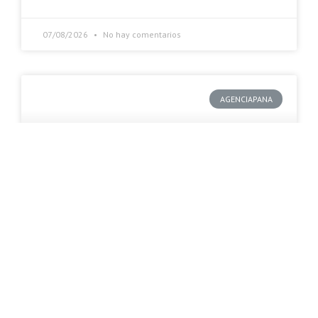
07/08/2026
No hay comentarios
AGENCIAPANA
Mami, ¿cuándo vamos a
recuperar la casa?
La Guaira.- En la Opppe 34 Eliezer Otaiza –en la