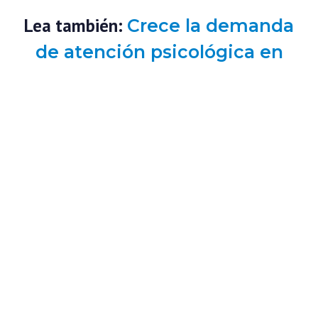
Lea también:
Crece la demanda
de atención psicológica en
Cecodap, mientras opciones
del sistema público cierran
#InformeSomosNoticia
En conclusión, se hace necesaria la obtención de datos oficiales
sobre la violencia contra las mujeres en nuestro país, ya que, la
ausencia de los mismos continúa siendo una limitación para la
comprensión del problema. Es importante d
ar a conocer datos
que reflejen no solo la cantidad de casos, sino las causas
específicas y los fenómenos asociados a los mismos, que
permitan la creación de políticas públicas y
el desarrollo de
programas dirigidos a la prevención y la atención de niñas,
adolescentes y mujeres frente a las formas específicas de