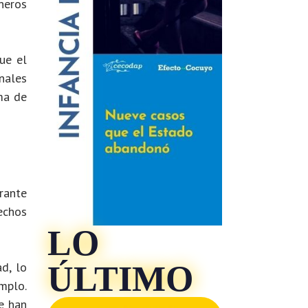
ineros
ue el
nales
ima de
rante
echos
LO
ÚLTIMO
d, lo
mplo.
e han