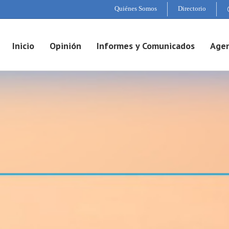
Quiénes Somos
Directorio
Inicio
Opinión
Informes y Comunicados
Agen