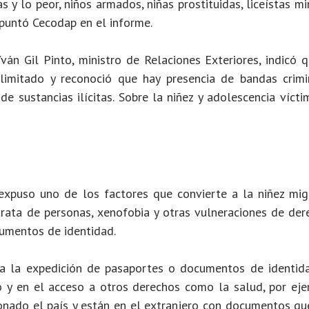
y lo peor, niños armados, niñas prostituidas, liceístas m
apuntó Cecodap en el informe.
án Gil Pinto, ministro de Relaciones Exteriores, indicó q
limitado y reconoció que hay presencia de bandas crimi
de sustancias ilícitas. Sobre la niñez y adolescencia víct
xpuso uno de los factores que convierte a la niñez mig
trata de personas, xenofobia y otras vulneraciones de der
cumentos de identidad.
a la expedición de pasaportes o documentos de identida
to y en el acceso a otros derechos como la salud, por eje
onado el país y están en el extranjero con documentos qu