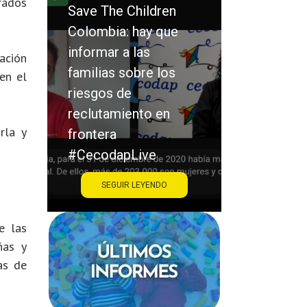
rados
Save The Children
Colombia: hay que
Saraiba: la víctima y
informar a las
el victimario no son
ación
familias sobre los
los únicos
en el
riesgos de
protagonistas en el
reclutamiento en
acoso escolar
rla y
frontera
#CecodapLive
#CecodapLive
SEGUIR LEYENDO
SEGUIR LEYENDO
e las
ñas y
as de