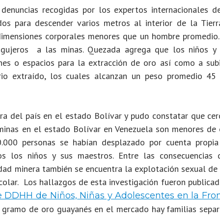
denuncias recogidas por los expertos internacionales d
ados para descender varios metros al interior de la Tierr
dimensiones corporales menores que un hombre promedio.
 agujeros a las minas. Quezada agrega que los niños y 
nes o espacios para la extracción de oro así como a subi
rio extraído, los cuales alcanzan un peso promedio 45
ra del país en el estado Bolívar y pudo constatar que cer
 minas en el estado Bolívar en Venezuela son menores de 
000 personas se habían desplazado por cuenta propia
dos los niños y sus maestros. Entre las consecuencias 
dad minera también se encuentra la explotación sexual de 
olar. Los hallazgos de esta investigación fueron publicad
e DDHH de Niños, Niñas y Adolescentes en la Fro
a gramo de oro guayanés en el mercado hay familias separ