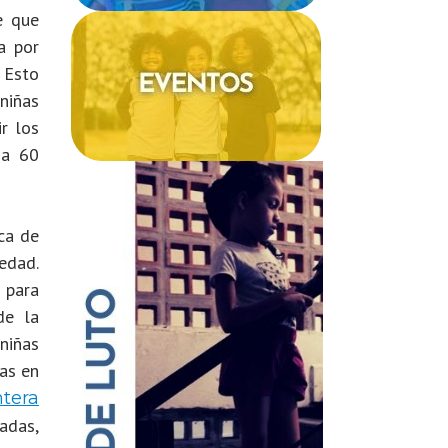
e que
a por
 Esto
niñas
r los
 a 60
ca de
edad.
 para
de la
niñas
as en
ntera
adas,