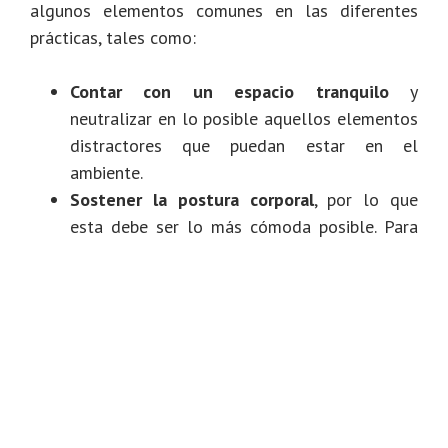
algunos elementos comunes en las diferentes
prácticas, tales como:
Contar con un espacio tranquilo
y
neutralizar en lo posible aquellos elementos
distractores que puedan estar en el
ambiente.
Sostener la postura corporal
, por lo que
esta debe ser lo más cómoda posible. Para
ello, puedes sentarte en una silla que
ofrezca apoyo para la espalda y dejar tus
manos reposando sobre los muslos.
Respirar profundamente y de forma
pausada
, inhalando y exhalando lentamente
por la nariz, llevando el aire a la zona del
abdomen y utilizando el diafragma para
expandir los pulmones.