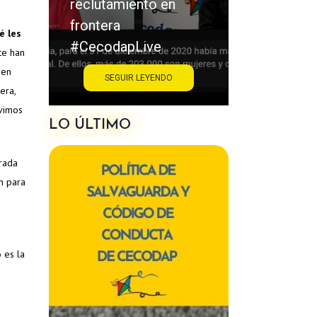
reclutamiento en
frontera
é les
#CecodapLive
te han
 en
SEGUIR LEYENDO
era,
ivimos
LO ÚLTIMO
orada
en para
 es la