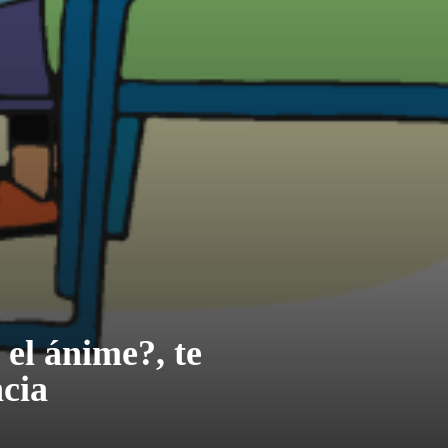
 el ánime?, te
cia