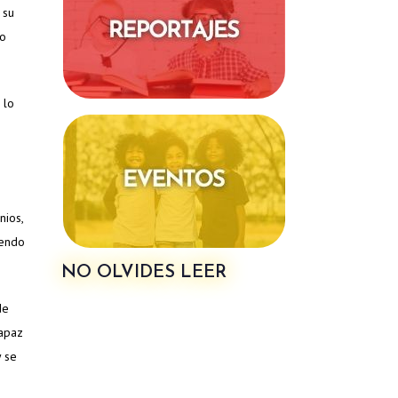
 su
io
 lo
nios,
iendo
NO OLVIDES LEER
de
capaz
y se