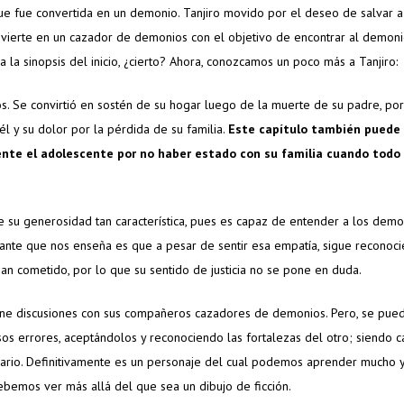
 fue convertida en un demonio. Tanjiro movido por el deseo de salvar a
ierte en un cazador de demonios con el objetivo de encontrar al demon
a la sinopsis del inicio, ¿cierto? Ahora, conozcamos un poco más a Tanjiro:
s. Se convirtió en sostén de su hogar luego de la muerte de su padre, por
 y su dolor por la pérdida de su familia.
Este capítulo también puede
iente el adolescente por no haber estado con su familia cuando todo
e su generosidad tan característica, pues es capaz de entender a los demo
tante que nos enseña es que a pesar de sentir esa empatía, sigue reconoc
an cometido, por lo que su sentido de justicia no se pone en duda.
iene discusiones con sus compañeros cazadores de demonios. Pero, se pue
s errores, aceptándolos y reconociendo las fortalezas del otro; siendo 
sario. Definitivamente es un personaje del cual podemos aprender mucho 
debemos ver más allá del que sea un dibujo de ficción.