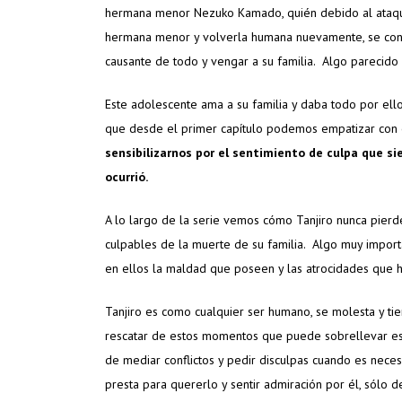
hermana menor Nezuko Kamado, quién debido al ataque
hermana menor y volverla humana nuevamente, se conv
causante de todo y vengar a su familia.
Algo parecido 
Este adolescente ama a su familia y daba todo por ello
que desde el primer capítulo podemos empatizar con él
sensibilizarnos por el sentimiento de culpa que s
ocurrió.
A lo largo de la serie vemos cómo Tanjiro nunca pierd
culpables de la muerte de su familia. Algo muy impor
en ellos la maldad que poseen y las atrocidades que h
Tanjiro es como cualquier ser humano, se molesta y t
rescatar de estos momentos que puede sobrellevar eso
de mediar conflictos y pedir disculpas cuando es nece
presta para quererlo y sentir admiración por él, sólo 