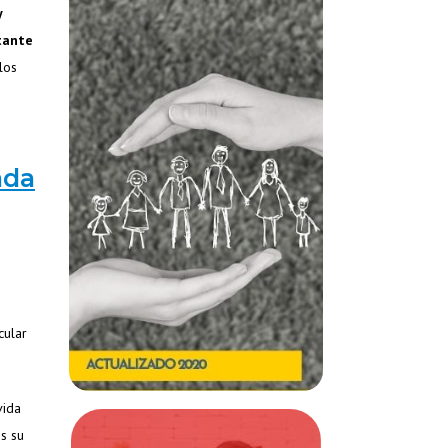
y
tante
los
ada
cular
vida
s su