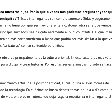
a nuestros hijos. Por lo que a veces nos podemos preguntar ¿por qu
comiquitas”?
Estas interrogantes son completamente válidas y seguramen
ime no tiene por qué ser muy diferente a cualquier otra serie que vemos
sonajes animados, sea dirigido netamente al público infantil. De igual man
nido más norteamericano o latino que podría ser más similar a lo que v
 “caricaturas” son un contenido para niños.
e observa principalmente es la cultura oriental. En esta cultura es muy val
para dibujar y crear historias. Por eso las series animadas no sólo se hac
l movimiento actual de la posmodernidad, el cual busca nuevas formas de
de la tecnología. En el ánime se busca debatir temas del día a día como lo
o de vida, entre otros; intentando dejar alguna enseñanza o interrogante al