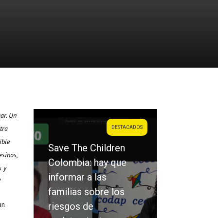
ar. Un
tra
DESTACADOS
ible
Save The Children
esinos,
Colombia: hay que
s y
informar a las
?
familias sobre los
un
riesgos de