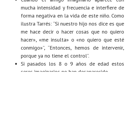
mucha intensidad y frecuencia e interfiere de
forma negativa en la vida de este niño. Como
ilustra Tarrés: “Si nuestro hijo nos dice es que
me hace decir o hacer cosas que no quiero
hacer», «me insulta» o «no quiero que esté
conmigo»”, “Entonces, hemos de intervenir,
porque ya no tiene el control”.
Si pasados los 8 o 9 años de edad estos
seres imaginarios no han desaparecido.
Si hay un historial familiar de enfermedades
mentales, especialmente en parientes
cercanos.
Neudith Morales
Psicóloga y facilitadora en talleres para la atención psicosocial.
Se interesa en la crianza desde la perspectiva de la disciplina