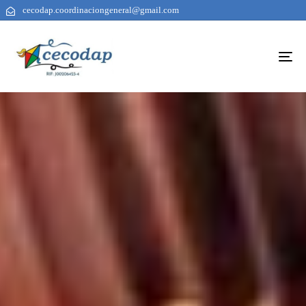
cecodap.coordinaciongeneral@gmail.com
To
na
AUTHOR
PUBLISHED
PUBLISHED
ON:
IN: