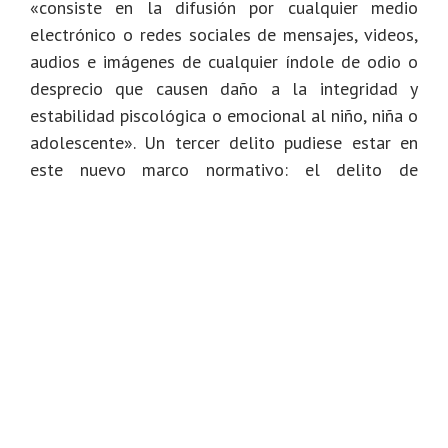
«consiste en la difusión por cualquier medio
electrónico o redes sociales de mensajes, videos,
audios e imágenes de cualquier índole de odio o
desprecio que causen daño a la integridad y
estabilidad piscológica o emocional al niño, niña o
adolescente». Un tercer delito pudiese estar en
este nuevo marco normativo: el delito de
inducción al suicidio.
«Mientras no se apruebe esta ley igualmente el
Ministerio actúa, porque si usted lesiona en un
salón de clase o fuera del salón a un compañero,
lo agrede fisicamente el código penal establece
el delito de lesiones. Si hay daños psicológicos y
morales también porque el código penal prohibe
ese tipo de acoso», aseveró.