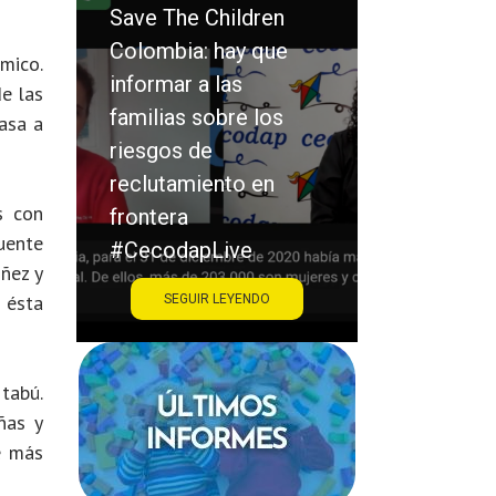
ldren
y que
Saraiba: la víctima y
mico.
s
el victimario no son
e las
e los
los únicos
asa a
protagonistas en el
o en
acoso escolar
s con
#CecodapLive
cuente
ve
iñez y
r ésta
ENDO
SEGUIR LEYENDO
 tabú.
ñas y
e más