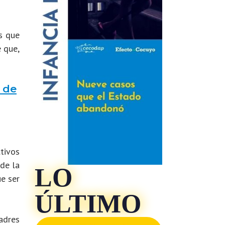
s que
 que,
 de
tivos
de la
LO
ue ser
ÚLTIMO
adres