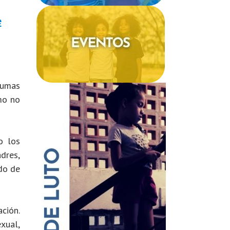
e
aumas
mo no
o los
dres,
ndo de
ción.
xual,