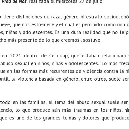
 Vida de Nos
, realizada el miércoles 27 de julio.
Save The Chi
Colombia: ha
 tiene distinciones de raza, género ni estrato socioeconó
informar a la
eve, que nos estremece y el cual es percibido como una d
familias sobr
s, niñas y adolescentes. Es una dura realidad que no le p
riesgos de
ho más presente de lo que creemos”, sostuvo.
reclutamient
s en 2021 dentro de Cecodap, que estaban relacionado
frontera
 abuso sexual en niños, niñas y adolescentes. “Lo más fre
#CecodapLi
que en las formas más recurrentes de violencia contra la n
ntil, la violencia basada en género, entre otros, suele se
SEGUIR LEY
 todo en las familias, el tema del abuso sexual suele ser
lencio, lo que produce aún más traumas en los niños, ni
, que es uno de los grandes temas y dolores que produc